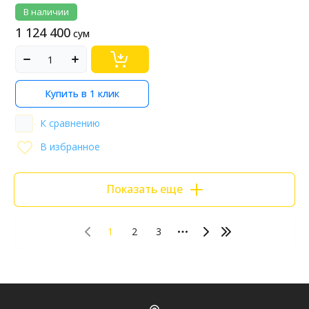
В наличии
1 124 400
сум
Купить в 1 клик
ChatApp
К сравнению
online
В избранное
Мессенджеры
Нужна консультация или персональное
Показать еще
предложение? Пиши в мессенджер!
1
2
3
Telegram