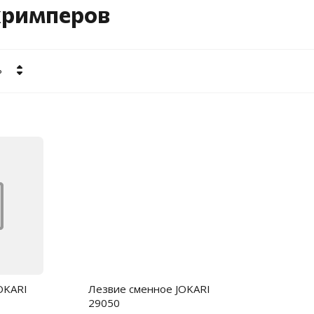
 кримперов
ь
 убывание
 возрастание
е - Я-А
е - А-Я
OKARI
Лезвие сменное JOKARI
29050