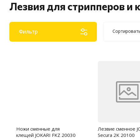
Лезвия для стрипперов и
Фильтр
Сортироват
Цена -
Цена -
Названи
Названи
Ножи сменные для
Лезвие сменное J
клещей JOKARI FKZ 20030
Secura 2K 20100