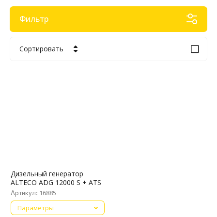
Фильтр
Сортировать
Цена - убывание
Цена - возрастание
Название - Я-А
Название - А-Я
Дизельный генератор
ALTECO ADG 12000 S + ATS
16885
Артикул:
Параметры