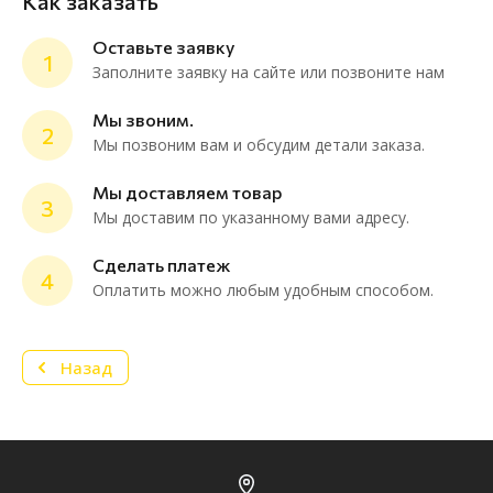
Как заказать
Оставьте заявку
1
Заполните заявку на сайте или позвоните нам
Мы звоним.
2
Мы позвоним вам и обсудим детали заказа.
ChatApp
online
Мы доставляем товар
3
Мы доставим по указанному вами адресу.
Мессенджеры
Сделать платеж
4
Нужна консультация или персональное
Оплатить можно любым удобным способом.
предложение? Пиши в мессенджер!
Назад
Telegram