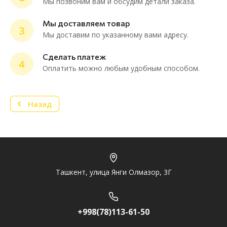
Мы позвоним вам и обсудим детали заказа.
ChatApp
online
Мы доставляем товар
3
Мы доставим по указанному вами адресу.
Мессенджеры
Сделать платеж
4
Нужна консультация или персональное
Оплатить можно любым удобным способом.
предложение? Пиши в мессенджер!
Назад
Telegram
Ташкент, улица Янги Олмазор, 3Г
+998(78)113-61-50