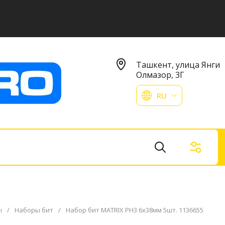
Ташкент, улица Янги
Олмазор, 3Г
RU
ы
/
Наборы бит
/
Набор бит MATRIX PH3 6х38мм 5шт. 1136655