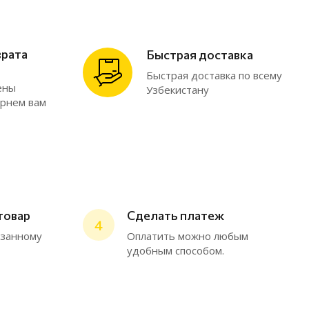
врата
Быстрая доставка
Быстрая доставка по всему
ены
Узбекистану
ернем вам
товар
Сделать платеж
4
ChatApp
азанному
Оплатить можно любым
online
удобным способом.
Мессенджеры
Нужна консультация или персональное