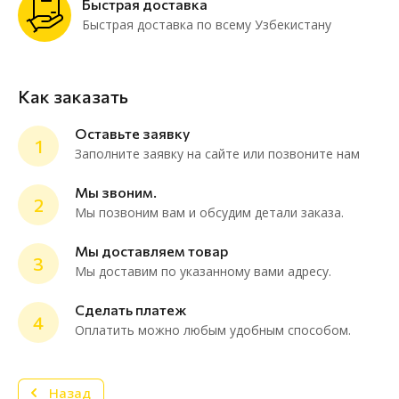
Быстрая доставка
Быстрая доставка по всему Узбекистану
Как заказать
Оставьте заявку
1
Заполните заявку на сайте или позвоните нам
Мы звоним.
2
Мы позвоним вам и обсудим детали заказа.
ChatApp
online
Мы доставляем товар
3
Мы доставим по указанному вами адресу.
Мессенджеры
Сделать платеж
4
Нужна консультация или персональное
Оплатить можно любым удобным способом.
предложение? Пиши в мессенджер!
Назад
Telegram