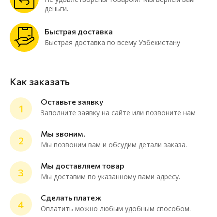
деньги.
Быстрая доставка
Быстрая доставка по всему Узбекистану
Как заказать
Оставьте заявку
1
Заполните заявку на сайте или позвоните нам
Мы звоним.
2
Мы позвоним вам и обсудим детали заказа.
ChatApp
online
Мы доставляем товар
3
Мы доставим по указанному вами адресу.
Мессенджеры
Сделать платеж
4
Нужна консультация или персональное
Оплатить можно любым удобным способом.
предложение? Пиши в мессенджер!