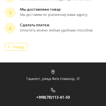
ChatApp
online
Мы доставляем товар
3
Мы доставим по указанному вами адресу.
Мессенджеры
Сделать платеж
4
Нужна консультация или персональное
Оплатить можно любым удобным способом.
предложение? Пиши в мессенджер!
Назад
Telegram
Ташкент, улица Янги Олмазор, 3Г
+998(78)113-61-50