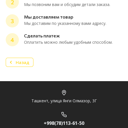
2
Мы позвоним вам и обсудим детали заказа.
ChatApp
online
Мы доставляем товар
3
Мы доставим по указанному вами адресу.
Мессенджеры
Сделать платеж
4
Нужна консультация или персональное
Оплатить можно любым удобным способом.
предложение? Пиши в мессенджер!
Назад
Telegram
Ташкент, улица Янги Олмазор, 3Г
+998(78)113-61-50