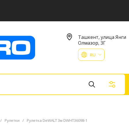
Ташкент, улица Янги
Олмазор, 3Г
RU
/
Рулетки
/
Рулетка DeWALT 3м DWHT36098-1