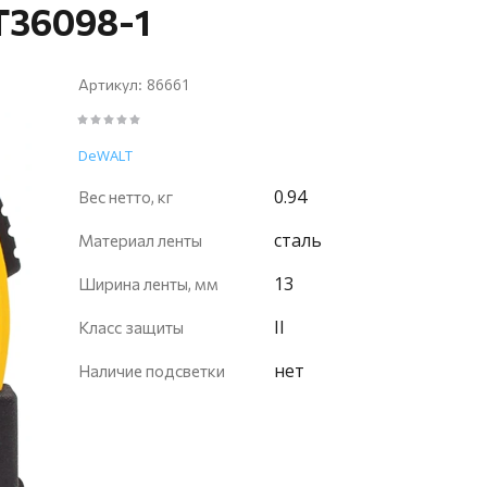
T36098-1
86661
Артикул:
DeWALT
0.94
Вес нетто, кг
сталь
Материал ленты
13
Ширина ленты, мм
II
Класс защиты
нет
Наличие подсветки