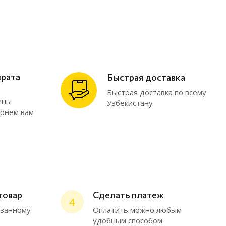
врата
Быстрая доставка
Быстрая доставка по всему
ены
Узбекистану
ернем вам
товар
Сделать платеж
4
ChatApp
азанному
Оплатить можно любым
online
удобным способом.