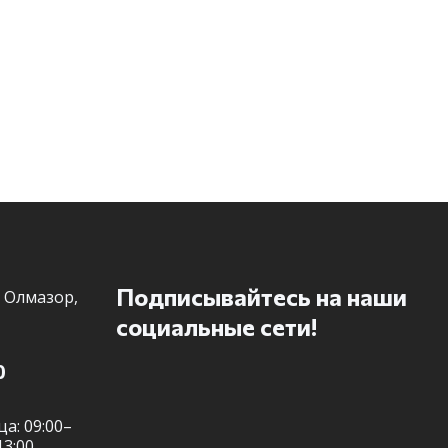
Мессенджеры
Нужна консультация или персональное
предложение? Пиши в мессенджер!
Telegram
Подписывайтесь на наши
 Олмазор,
социальные сети!
0
а: 09:00–
13:00