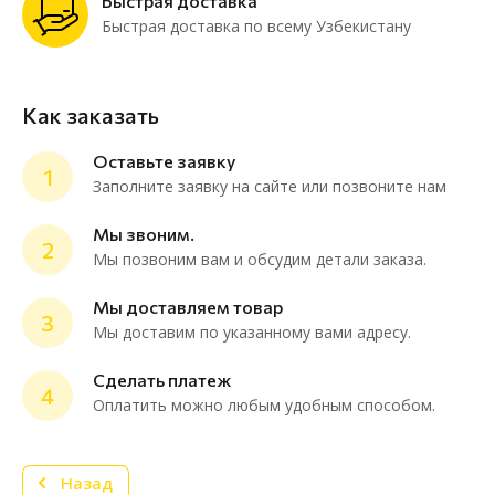
Быстрая доставка
Быстрая доставка по всему Узбекистану
Как заказать
Оставьте заявку
1
Заполните заявку на сайте или позвоните нам
Мы звоним.
2
Мы позвоним вам и обсудим детали заказа.
ChatApp
online
Мы доставляем товар
3
Мы доставим по указанному вами адресу.
Мессенджеры
Сделать платеж
4
Нужна консультация или персональное
Оплатить можно любым удобным способом.
предложение? Пиши в мессенджер!
Назад
Telegram