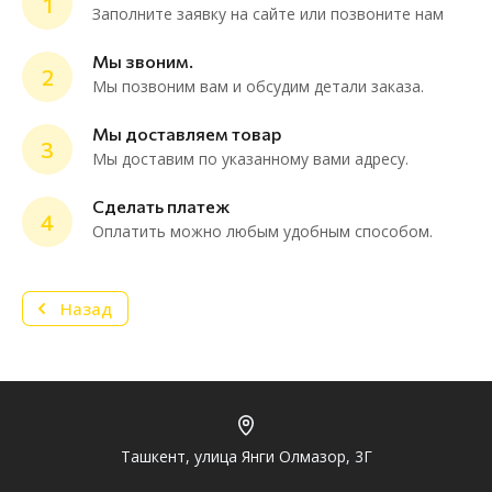
1
Заполните заявку на сайте или позвоните нам
Мы звоним.
2
Мы позвоним вам и обсудим детали заказа.
ChatApp
online
Мы доставляем товар
3
Мы доставим по указанному вами адресу.
Мессенджеры
Сделать платеж
4
Нужна консультация или персональное
Оплатить можно любым удобным способом.
предложение? Пиши в мессенджер!
Назад
Telegram
Ташкент, улица Янги Олмазор, 3Г