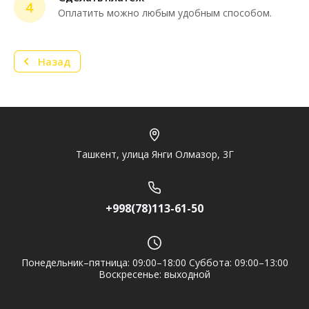
4
Нужна консультация или персональное
Оплатить можно любым удобным способом.
предложение? Пиши в мессенджер!
Назад
Telegram
Ташкент, улица Янги Олмазор, 3Г
+998(78)113-61-50
Понедельник–пятница: 09:00–18:00 Суббота: 09:00–13:00
Воскресенье: выходной