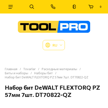
0
RU
Главная
/
Tovarlar
/
Расходные материалы
/
Биты и наборы
/
Наборы бит
/
Набор бит DeWALT FLEXTORQ PZ 57мм 7шт. DT70822-QZ
Набор бит DeWALT FLEXTORQ PZ
57мм 7шт. DT70822-QZ