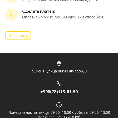
Мессенджеры
Сделать платеж
4
Нужна консультация или персональное
Оплатить можно любым удобным способом.
предложение? Пиши в мессенджер!
Назад
Telegram
Ташкент, улица Янги Олмазор, 3Г
+998(78)113-61-50
Понедельник–пятница: 09:00–18:00 Суббота: 09:00–13:00
Воскресенье: выходной