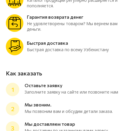
Каталог продукции регулярно расширяется и
пополняется.
Гарантия возврата денег
Не удовлетворены товаром? Мы вернем вам
деньги.
Быстрая доставка
Быстрая доставка по всему Узбекистану
Как заказать
Оставьте заявку
1
Заполните заявку на сайте или позвоните нам
Мы звоним.
2
Мы позвоним вам и обсудим детали заказа.
ChatApp
online
Мы доставляем товар
3
Мы доставим по указанному вами адресу.