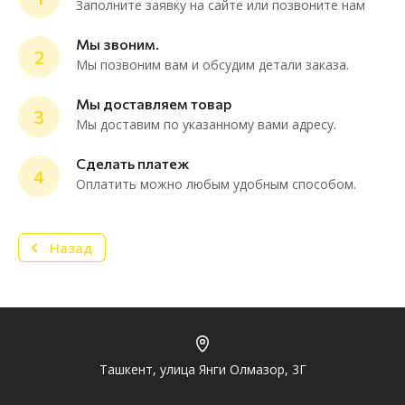
Заполните заявку на сайте или позвоните нам
Мы звоним.
2
Мы позвоним вам и обсудим детали заказа.
ChatApp
online
Мы доставляем товар
3
Мы доставим по указанному вами адресу.
Мессенджеры
Сделать платеж
4
Нужна консультация или персональное
Оплатить можно любым удобным способом.
предложение? Пиши в мессенджер!
Назад
Telegram
Ташкент, улица Янги Олмазор, 3Г