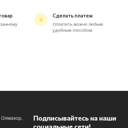
товар
Сделать платеж
4
ChatApp
азанному
Оплатить можно любым
online
удобным способом.
Мессенджеры
Нужна консультация или персональное
предложение? Пиши в мессенджер!
Telegram
Подписывайтесь на наши
 Олмазор,
социальные сети!