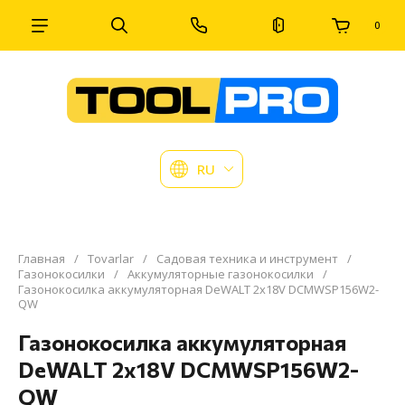
0
RU
Главная
/
Tovarlar
/
Садовая техника и инструмент
/
Газонокосилки
/
Аккумуляторные газонокосилки
/
Газонокосилка аккумуляторная DeWALT 2х18V DCMWSP156W2-
QW
Газонокосилка аккумуляторная
DeWALT 2х18V DCMWSP156W2-
QW