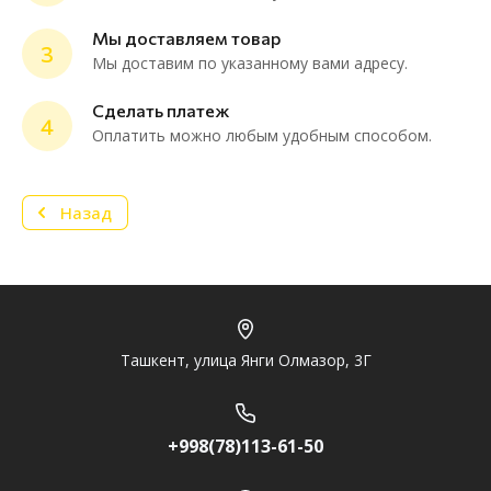
ChatApp
online
Мы доставляем товар
3
Мы доставим по указанному вами адресу.
Мессенджеры
Сделать платеж
4
Нужна консультация или персональное
Оплатить можно любым удобным способом.
предложение? Пиши в мессенджер!
Назад
Telegram
Ташкент, улица Янги Олмазор, 3Г
+998(78)113-61-50