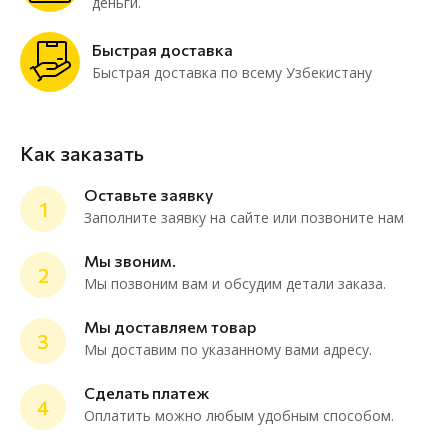
деньги.
Быстрая доставка
Быстрая доставка по всему Узбекистану
Как заказать
Оставьте заявку
1
Заполните заявку на сайте или позвоните нам
Мы звоним.
2
Мы позвоним вам и обсудим детали заказа.
ChatApp
online
Мы доставляем товар
3
Мы доставим по указанному вами адресу.
Мессенджеры
Сделать платеж
4
Нужна консультация или персональное
Оплатить можно любым удобным способом.
предложение? Пиши в мессенджер!