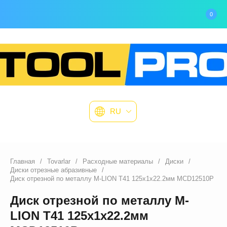
0
RU
Главная
/
Tovarlar
/
Расходные материалы
/
Диски
/
Диски отрезные абразивные
/
Диск отрезной по металлу M-LION Т41 125х1х22.2мм MCD12510P
Диск отрезной по металлу M-
LION Т41 125х1х22.2мм