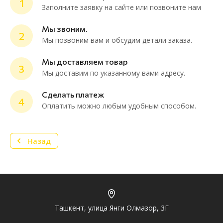
1
Заполните заявку на сайте или позвоните нам
Мы звоним.
2
Мы позвоним вам и обсудим детали заказа.
ChatApp
online
Мы доставляем товар
3
Мы доставим по указанному вами адресу.
Мессенджеры
Сделать платеж
4
Нужна консультация или персональное
Оплатить можно любым удобным способом.
предложение? Пиши в мессенджер!
Назад
Telegram
Ташкент, улица Янги Олмазор, 3Г