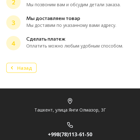
2
Мы позвоним вам и обсудим детали заказа.
ChatApp
online
Мы доставляем товар
3
Мы доставим по указанному вами адресу.
Мессенджеры
Сделать платеж
4
Нужна консультация или персональное
Оплатить можно любым удобным способом.
предложение? Пиши в мессенджер!
Назад
Telegram
Ташкент, улица Янги Олмазор, 3Г
+998(78)113-61-50