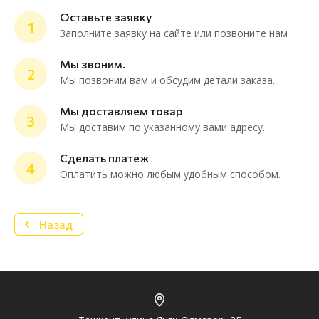
Оставьте заявку
1
Заполните заявку на сайте или позвоните нам
Мы звоним.
2
Мы позвоним вам и обсудим детали заказа.
ChatApp
online
Мы доставляем товар
3
Мы доставим по указанному вами адресу.
Мессенджеры
Сделать платеж
4
Нужна консультация или персональное
Оплатить можно любым удобным способом.
предложение? Пиши в мессенджер!
Назад
Telegram