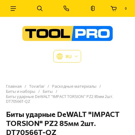
0
RU
Главная
/
Tovarlar
/
Расходные материалы
/
Биты и наборы
/
Биты
/
Биты ударные DeWALT "IMPACT TORSION" PZ2 85мм 2шт.
DT70566T-QZ
Биты ударные DeWALT "IMPACT
TORSION" PZ2 85мм 2шт.
DT70566T-QZ