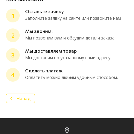
Оставьте заявку
1
Заполните заявку на сайте или позвоните нам
Мы звоним.
2
Мы позвоним вам и обсудим детали заказа.
ChatApp
online
Мы доставляем товар
3
Мы доставим по указанному вами адресу.
Мессенджеры
Сделать платеж
4
Нужна консультация или персональное
Оплатить можно любым удобным способом.
предложение? Пиши в мессенджер!
Назад
Telegram