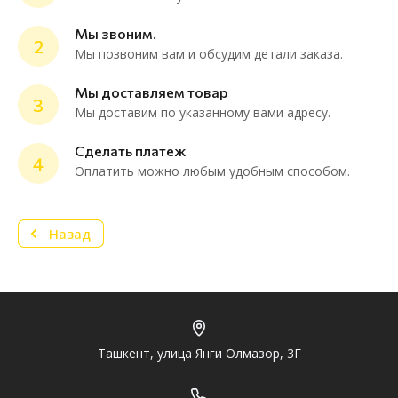
Мы звоним.
2
Мы позвоним вам и обсудим детали заказа.
ChatApp
online
Мы доставляем товар
3
Мы доставим по указанному вами адресу.
Мессенджеры
Сделать платеж
4
Нужна консультация или персональное
Оплатить можно любым удобным способом.
предложение? Пиши в мессенджер!
Назад
Telegram
Ташкент, улица Янги Олмазор, 3Г