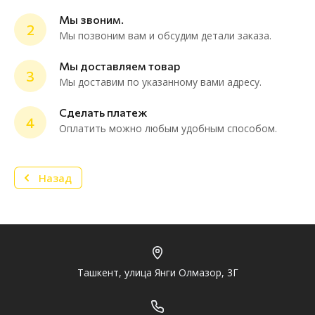
Мы звоним.
2
Мы позвоним вам и обсудим детали заказа.
ChatApp
online
Мы доставляем товар
3
Мы доставим по указанному вами адресу.
Мессенджеры
Сделать платеж
4
Нужна консультация или персональное
Оплатить можно любым удобным способом.
предложение? Пиши в мессенджер!
Назад
Telegram
Ташкент, улица Янги Олмазор, 3Г